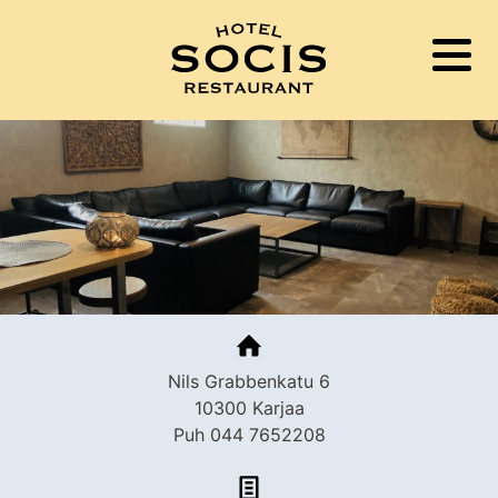
RAVINTOLA
ETUSIVU
PUB NORRIS
HOTELLI
CATERING
TILAT
Nils Grabbenkatu 6
10300 Karjaa
YHTEYSTIEDOT
Puh 044 7652208
ENGLISH
SUOMI
SVENSKA