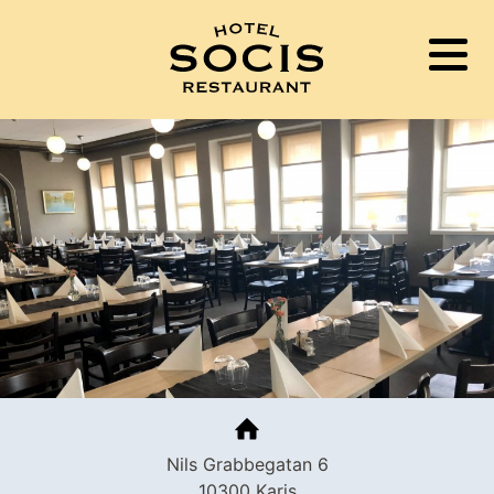
RESTAURANG
START
PUB NORRIS
HOTELL
CATERING
UTRYMMEN
KONTAKTUPPGIFTER
Nils Grabbegatan 6
ENGLISH
SUOMI
SVENSKA
10300 Karis